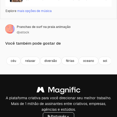
Explore
mais opções de música
Pranchas de surf na praia animação
djvstock
Você também pode gostar de
Premium
Premium
Premium
Premium
céu
relaxar
diversão
férias
oceano
sol
A plataforma criativa para você direcionar seu melhor trabalho.
Mais de 1 milhão de assinantes entre criativos, empresas,
agências e estúdios.
Português