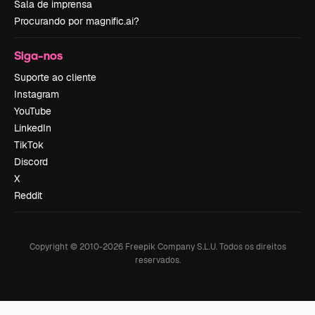
Sala de imprensa
Procurando por magnific.ai?
Siga-nos
Suporte ao cliente
Instagram
YouTube
LinkedIn
TikTok
Discord
X
Reddit
Copyright © 2010-
2026
Freepik Company S.L.U.
Todos os direitos
reservados
.