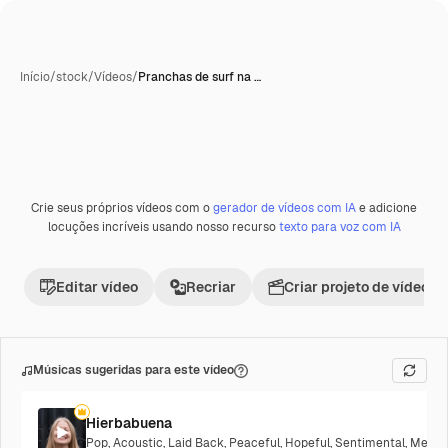
Início
/
stock
/
Vídeos
/
Pranchas de surf na …
Crie seus próprios vídeos com o
gerador de vídeos com IA
e adicione
Premium
locuções incríveis usando nosso recurso
texto para voz com IA
Editar vídeo
Recriar
Criar projeto de vídeo
Músicas sugeridas para este vídeo
Hierbabuena
Pop
,
Acoustic
,
Laid Back
,
Peaceful
,
Hopeful
,
Sentimental
,
Melanc