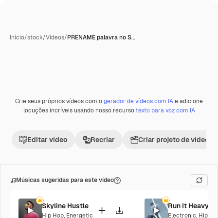
Início
/
stock
/
Vídeos
/
PRENAME palavra no S…
Crie seus próprios vídeos com o
gerador de vídeos com IA
e adicione
Premium
locuções incríveis usando nosso recurso
texto para voz com IA
Editar vídeo
Recriar
Criar projeto de vídeo
Músicas sugeridas para este vídeo
Skyline Hustle
Run It Heavy
Hip Hop
,
Energetic
Electronic
,
Hip Ho