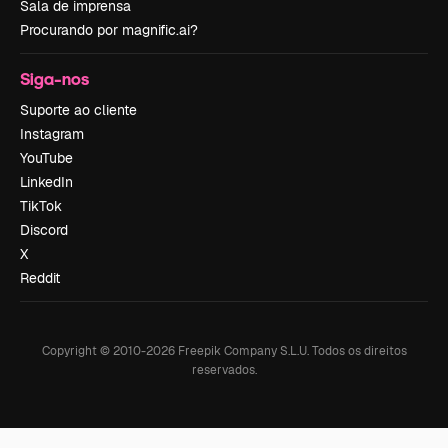
Sala de imprensa
Procurando por magnific.ai?
Siga-nos
Suporte ao cliente
Instagram
YouTube
LinkedIn
TikTok
Discord
X
Reddit
Copyright © 2010-
2026
Freepik Company S.L.U.
Todos os direitos
reservados
.