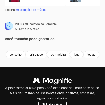
Explore
mais opções de música
PRENAME palavra no Scrabble
A Frame In Motion
Você também pode gostar de
Premium
Premium
Premium
Premium
conselho
brinquedo
de madeira
jogo
letras
b
A plataforma criativa para você direcionar seu melhor trabalho.
Mais de 1 milhão de assinantes entre criativos, empresas,
agências e estúdios.
Português