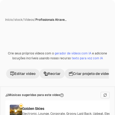
Início
/
stock
/
Vídeos
/
Profissionais Atrave…
Crie seus próprios vídeos com o
gerador de vídeos com IA
e adicione
Premium
locuções incríveis usando nosso recurso
texto para voz com IA
Editar vídeo
Recriar
Criar projeto de vídeo
Músicas sugeridas para este vídeo
Golden Skies
Electronic
,
Lounge
,
Corporate
,
Groovy
,
Laid Back
,
Upbeat
,
Elegan