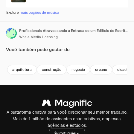
Explore
mais opções de música
Profissionais Atravessando a Entrada de um Edifício de Escritórios Moderno
Whale Media Licensing
Você também pode gostar de
Premium
Premium
Premium
Premium
Gerado por 
arquitetura
construção
negócio
urbano
cidade
A plataforma criativa para você direcionar seu melhor trabalho.
Mais de 1 milhão de assinantes entre criativos, empresas,
agências e estúdios.
Português