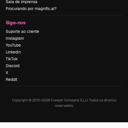
Sala de imprensa
Procurando por magnific.ai?
Siga-nos
Suporte ao cliente
Instagram
YouTube
LinkedIn
TikTok
Discord
X
Reddit
Copyright © 2010-
2026
Freepik Company S.L.U.
Todos os direitos
reservados
.