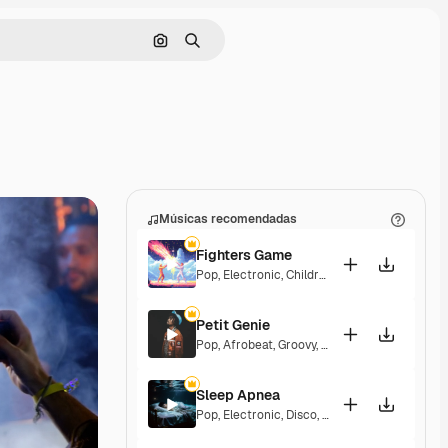
Pesquisar por imagem
Buscar
Músicas recomendadas
Fighters Game
Pop
,
Electronic
,
Children
,
Synthwave
,
Epic
,
En
Petit Genie
Pop
,
Afrobeat
,
Groovy
,
Energetic
,
Upbeat
Sleep Apnea
Pop
,
Electronic
,
Disco
,
Groovy
,
Energetic
,
Soul