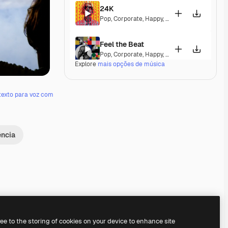
24K
Pop
,
Corporate
,
Happy
,
Energetic
,
Playful
,
Exc
Feel the Beat
Pop
,
Corporate
,
Happy
,
Groovy
,
Energetic
,
Exc
Explore
mais opções de música
Dominion
Pop
,
Electronic
,
Corporate
,
Happy
,
Groovy
,
En
texto para voz com
Freaky Trumpets
Pop
,
Electronic
,
Groovy
,
Energetic
,
Playful
,
Up
ência
A Different Life
Pop
,
Corporate
,
Happy
,
Groovy
,
Energetic
Nothing Can Stop Us
Pop
,
Electronic
,
Funk
,
Disco
,
Groovy
,
Energeti
Premium
Premium
Premium
Premium
ree to the storing of cookies on your device to enhance site