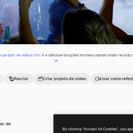
 o
gerador de vídeos com IA
e adicione locuções incríveis usando nosso recurso
IA
Recriar
Criar projeto de vídeo
Usar como refer
ar de
Premium
Premium
By clicking “Accept All Cookies”, you ag