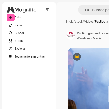
Criar
Início
/
stock
/
Vídeos
/
Público g
Início
Buscar
Público gravando vídeo
Wavebreak Media
Stock
Explorar
Todas as ferramentas
Premium