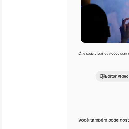
Crie seus próprios vídeos com
Editar vídeo
Você também pode gost
Premium
Premium