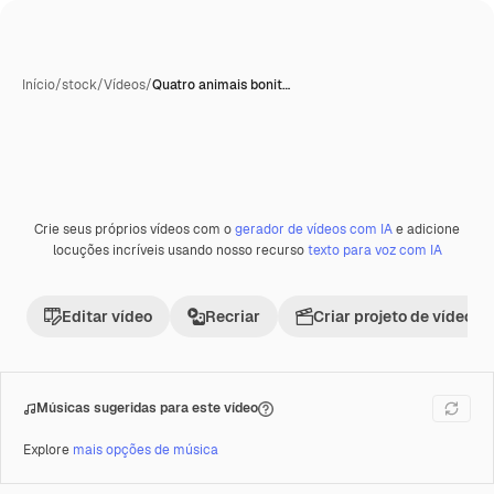
Início
/
stock
/
Vídeos
/
Quatro animais bonit…
Crie seus próprios vídeos com o
gerador de vídeos com IA
e adicione
Premium
locuções incríveis usando nosso recurso
texto para voz com IA
Editar vídeo
Recriar
Criar projeto de vídeo
Músicas sugeridas para este vídeo
Explore
mais opções de música