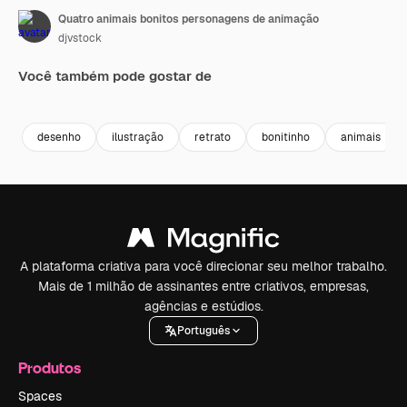
Quatro animais bonitos personagens de animação
djvstock
Você também pode gostar de
Premium
Premium
Premium
Premium
desenho
ilustração
retrato
bonitinho
animais
A plataforma criativa para você direcionar seu melhor trabalho.
Mais de 1 milhão de assinantes entre criativos, empresas,
agências e estúdios.
Português
Produtos
Spaces