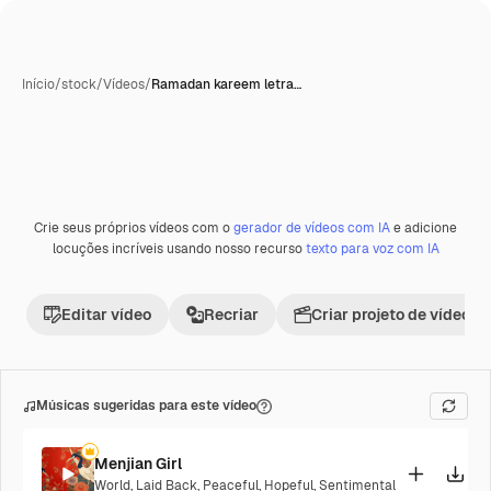
Início
/
stock
/
Vídeos
/
Ramadan kareem letra…
Crie seus próprios vídeos com o
gerador de vídeos com IA
e adicione
Premium
locuções incríveis usando nosso recurso
texto para voz com IA
Editar vídeo
Recriar
Criar projeto de vídeo
Músicas sugeridas para este vídeo
Menjian Girl
World
,
Laid Back
,
Peaceful
,
Hopeful
,
Sentimental