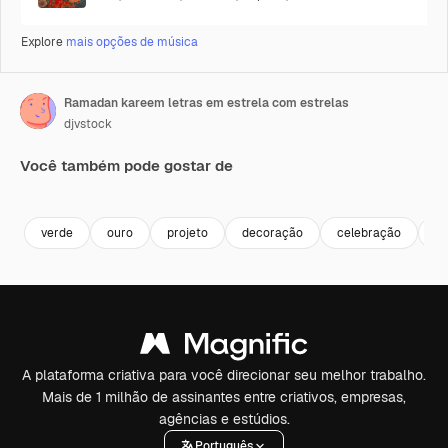
Explore
mais opções de música
Ramadan kareem letras em estrela com estrelas
djvstock
Você também pode gostar de
Premium
Premium
Premium
Premium
verde
ouro
projeto
decoração
celebração
p
A plataforma criativa para você direcionar seu melhor trabalho.
Mais de 1 milhão de assinantes entre criativos, empresas,
agências e estúdios.
Português