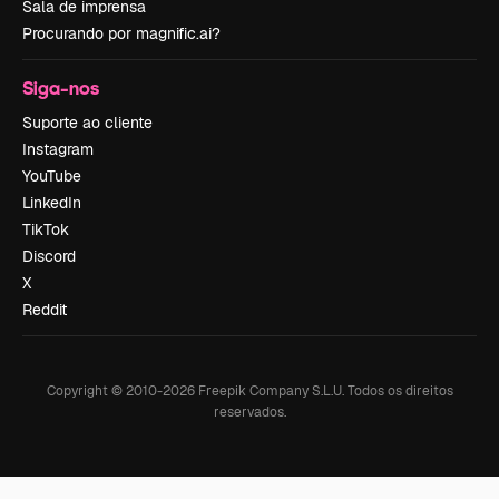
Sala de imprensa
Procurando por magnific.ai?
Siga-nos
Suporte ao cliente
Instagram
YouTube
LinkedIn
TikTok
Discord
X
Reddit
Copyright © 2010-
2026
Freepik Company S.L.U.
Todos os direitos
reservados
.