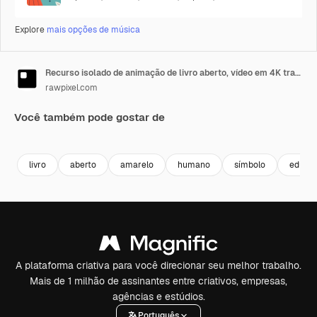
Explore
mais opções de música
Recurso isolado de animação de livro aberto, vídeo em 4K transparente, canal alfa, ProRes 4444
rawpixel.com
Você também pode gostar de
Premium
Premium
Gerado por IA
Premium
Premium
livro
aberto
amarelo
humano
símbolo
educa
A plataforma criativa para você direcionar seu melhor trabalho.
Mais de 1 milhão de assinantes entre criativos, empresas,
agências e estúdios.
Português