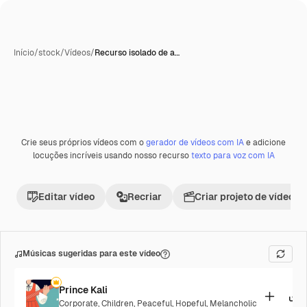
Início
/
stock
/
Vídeos
/
Recurso isolado de a…
Gerada com IA
Crie seus próprios vídeos com o
gerador de vídeos com IA
e adicione
Premium
locuções incríveis usando nosso recurso
texto para voz com IA
Editar vídeo
Recriar
Criar projeto de vídeo
Músicas sugeridas para este vídeo
Prince Kali
Corporate
,
Children
,
Peaceful
,
Hopeful
,
Melancholic