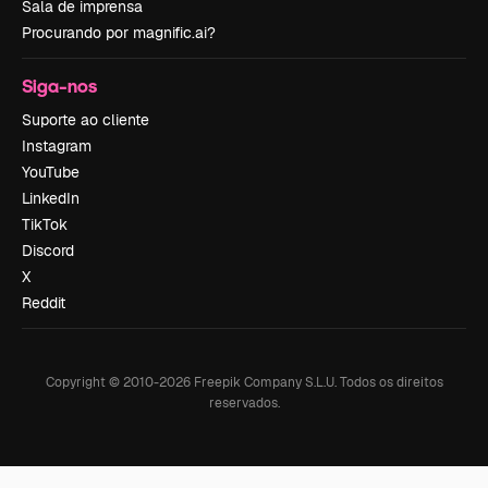
Sala de imprensa
Procurando por magnific.ai?
Siga-nos
Suporte ao cliente
Instagram
YouTube
LinkedIn
TikTok
Discord
X
Reddit
Copyright © 2010-
2026
Freepik Company S.L.U.
Todos os direitos
reservados
.