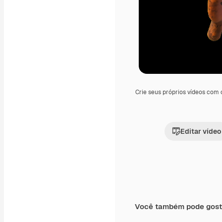
Crie seus próprios vídeos com
Editar vídeo
Você também pode gost
Premium
Premium