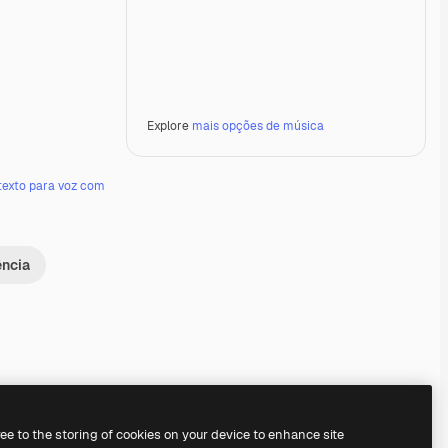
Explore
mais opções de música
texto para voz com
ência
Premium
Premium
Premium
Premium
ree to the storing of cookies on your device to enhance site