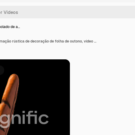
solado de a…
Recurso isolado de animação rústica de decoração de folha de outono, vídeo transparente em 4K, canal alfa, ProRes