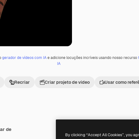
 o
gerador de vídeos com IA
e adicione locuções incríveis usando nosso recurso
IA
Recriar
Criar projeto de vídeo
Usar como refer
ar de
Premium
Premium
By clicking “Accept All Cookies”, you ag