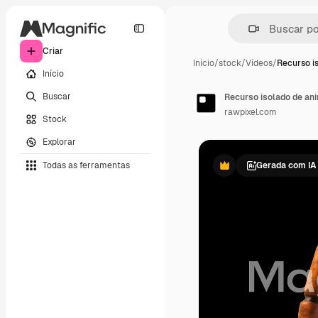
Criar
Início
/
stock
/
Vídeos
/
Recurso i
Início
Buscar
rawpixel.com
Stock
Explorar
Todas as ferramentas
Gerada com IA
Premium