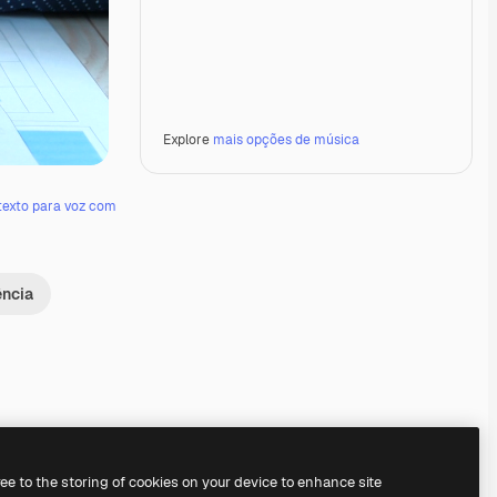
Explore
mais opções de música
texto para voz com
ência
Premium
Premium
Premium
Premium
ree to the storing of cookies on your device to enhance site