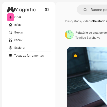
Criar
Início
/
stock
/
Vídeos
/
Relatório 
Início
Buscar
Relatório de análise d
Towfiqu Barbhuiya
Stock
Explorar
Todas as ferramentas
Premium