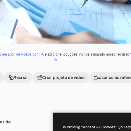
 o
gerador de vídeos com IA
e adicione locuções incríveis usando nosso recurso
IA
Recriar
Criar projeto de vídeo
Usar como refer
ar de
Premium
Premium
By clicking “Accept All Cookies”, you ag