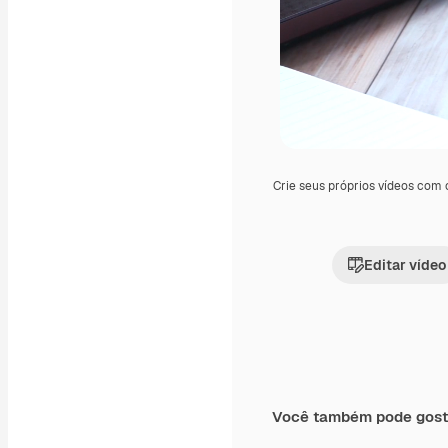
Crie seus próprios vídeos com
Editar vídeo
Você também pode gost
Premium
Premium