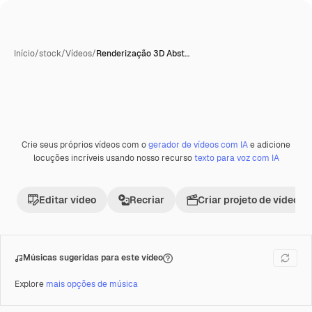
Início
/
stock
/
Vídeos
/
Renderização 3D Abst…
Crie seus próprios vídeos com o
gerador de vídeos com IA
e adicione
Premium
locuções incríveis usando nosso recurso
texto para voz com IA
Editar vídeo
Recriar
Criar projeto de vídeo
Músicas sugeridas para este vídeo
Explore
mais opções de música