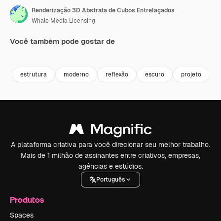
Renderização 3D Abstrata de Cubos Entrelaçados
Whale Media Licensing
Você também pode gostar de
Premium
Premium
Premium
Premium
estrutura
moderno
reflexão
escuro
projeto
A plataforma criativa para você direcionar seu melhor trabalho.
Mais de 1 milhão de assinantes entre criativos, empresas,
agências e estúdios.
Português
Produtos
Spaces