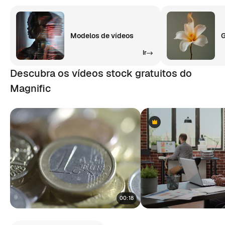
Modelos de vídeos
G
Ir
Descubra os vídeos stock gratuitos do
Magnific
Premium
Premium
00:18