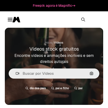
Freepik agora é Magnific
Toggle menu
Magnific
/
Início
Vídeos
Vídeos stock gratuitos
Encontre vídeos e animações incríveis e sem
direitos autorais
Pesquisa
dia dos pais
pai e filho
pai