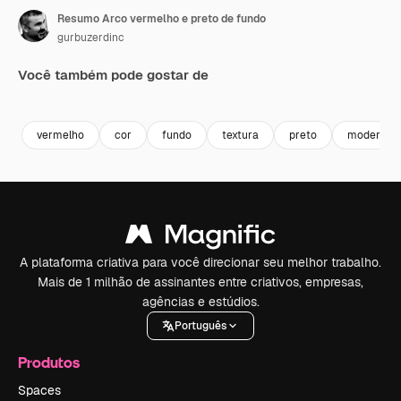
Resumo Arco vermelho e preto de fundo
gurbuzerdinc
Você também pode gostar de
Premium
Premium
Premium
Premium
vermelho
cor
fundo
textura
preto
moderno
A plataforma criativa para você direcionar seu melhor trabalho.
Mais de 1 milhão de assinantes entre criativos, empresas,
agências e estúdios.
Português
Produtos
Spaces