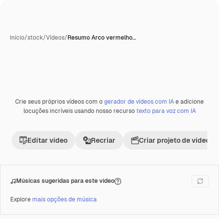
Início
/
stock
/
Vídeos
/
Resumo Arco vermelho…
Crie seus próprios vídeos com o
gerador de vídeos com IA
e adicione
Premium
locuções incríveis usando nosso recurso
texto para voz com IA
Editar vídeo
Recriar
Criar projeto de vídeo
Músicas sugeridas para este vídeo
Explore
mais opções de música