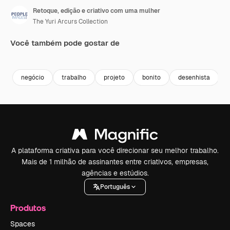
Retoque, edição e criativo com uma mulher
The Yuri Arcurs Collection
Você também pode gostar de
Premium
Premium
Premium
Premium
negócio
trabalho
projeto
bonito
desenhista
A plataforma criativa para você direcionar seu melhor trabalho.
Mais de 1 milhão de assinantes entre criativos, empresas,
agências e estúdios.
Português
Produtos
Spaces