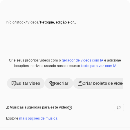
Início
/
stock
/
Vídeos
/
Retoque, edição e cr…
Crie seus próprios vídeos com o
gerador de vídeos com IA
e adicione
Premium
locuções incríveis usando nosso recurso
texto para voz com IA
Editar vídeo
Recriar
Criar projeto de vídeo
Músicas sugeridas para este vídeo
Explore
mais opções de música