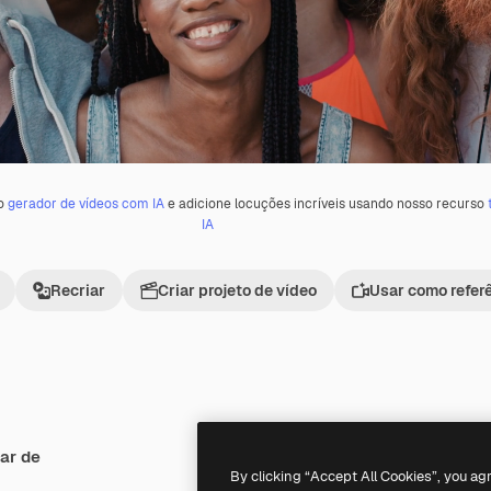
 o
gerador de vídeos com IA
e adicione locuções incríveis usando nosso recurso
IA
Recriar
Criar projeto de vídeo
Usar como refer
ar de
Premium
Premium
By clicking “Accept All Cookies”, you ag