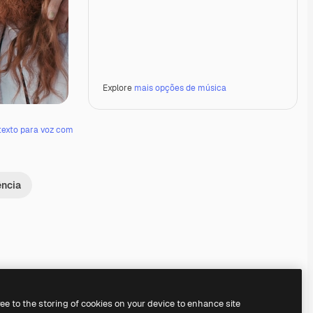
Explore
mais opções de música
texto para voz com
ência
Premium
Premium
Premium
Premium
ree to the storing of cookies on your device to enhance site