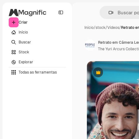
Criar
Início
/
stock
/
Vídeos
/
Retrato 
Início
Buscar
Retrato em Câmera Len
The Yuri Arcurs Collect
Stock
Explorar
Todas as ferramentas
Premium