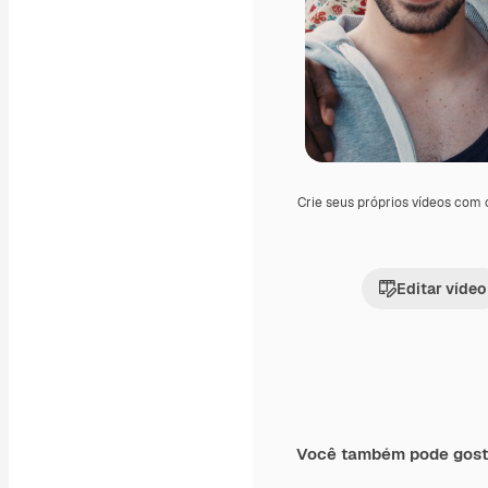
Crie seus próprios vídeos com
Editar vídeo
Você também pode gost
Premium
Premium