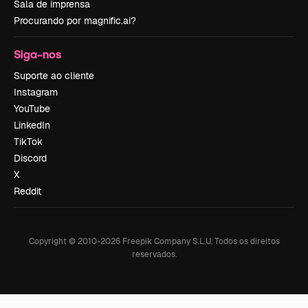
Sala de imprensa
Procurando por magnific.ai?
Siga-nos
Suporte ao cliente
Instagram
YouTube
LinkedIn
TikTok
Discord
X
Reddit
Copyright © 2010-
2026
Freepik Company S.L.U.
Todos os direitos
reservados
.