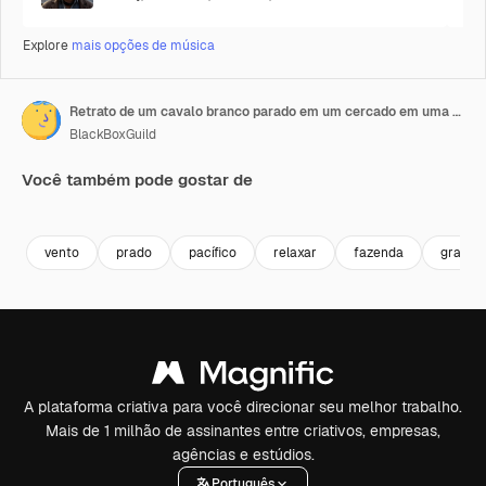
Explore
mais opções de música
Retrato de um cavalo branco parado em um cercado em uma fazenda.
BlackBoxGuild
Você também pode gostar de
Premium
Premium
Premium
Premium
vento
prado
pacífico
relaxar
fazenda
grama
A plataforma criativa para você direcionar seu melhor trabalho.
Mais de 1 milhão de assinantes entre criativos, empresas,
agências e estúdios.
Português