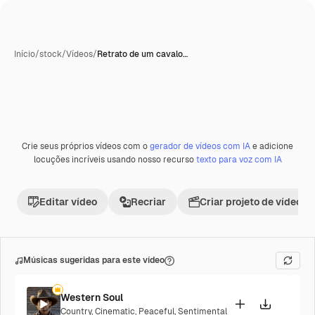
Início
/
stock
/
Vídeos
/
Retrato de um cavalo…
Crie seus próprios vídeos com o
gerador de vídeos com IA
e adicione
Premium
locuções incríveis usando nosso recurso
texto para voz com IA
Editar vídeo
Recriar
Criar projeto de vídeo
Músicas sugeridas para este vídeo
Western Soul
Country
,
Cinematic
,
Peaceful
,
Sentimental