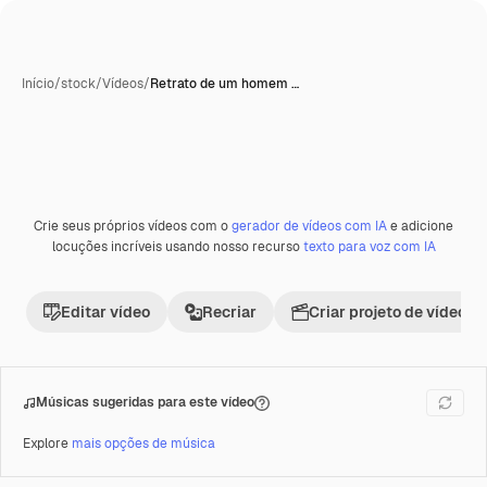
Início
/
stock
/
Vídeos
/
Retrato de um homem …
Crie seus próprios vídeos com o
gerador de vídeos com IA
e adicione
Premium
locuções incríveis usando nosso recurso
texto para voz com IA
Editar vídeo
Recriar
Criar projeto de vídeo
Músicas sugeridas para este vídeo
Explore
mais opções de música