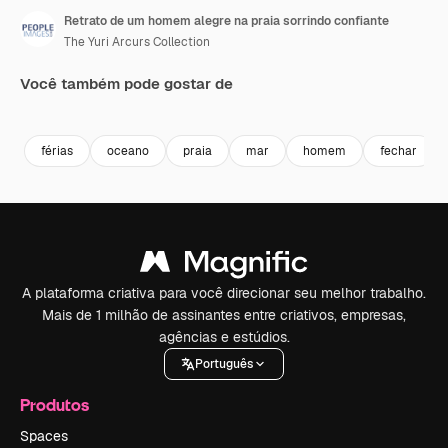
Retrato de um homem alegre na praia sorrindo confiante
The Yuri Arcurs Collection
Você também pode gostar de
Premium
Premium
Premium
Premium
férias
oceano
praia
mar
homem
fechar
A plataforma criativa para você direcionar seu melhor trabalho.
Mais de 1 milhão de assinantes entre criativos, empresas,
agências e estúdios.
Português
Produtos
Spaces