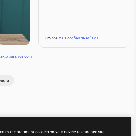
Explore
mais opções de música
texto para voz com
ência
Premium
Premium
Premium
Premium
ree to the storing of cookies on your device to enhance site