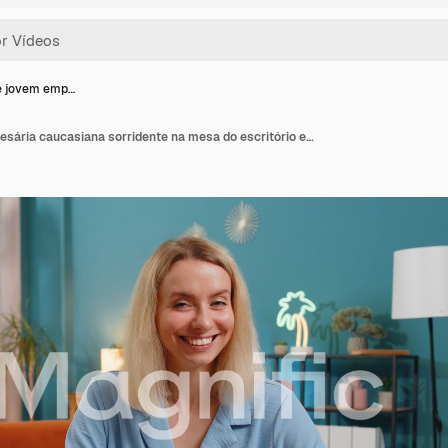
e jovem emp…
Retrato de jovem empresária caucasiana sorridente na mesa do escritório em casa, olhando para a câmera.