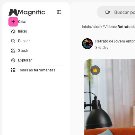
Criar
Início
/
stock
/
Vídeos
/
Retrato d
Início
Buscar
SkelDry
Stock
Explorar
Todas as ferramentas
Premium