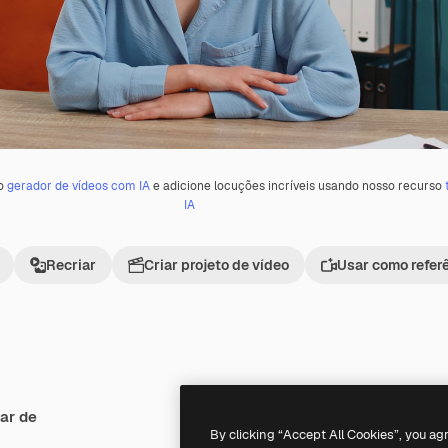
 o
gerador de vídeos com IA
e adicione locuções incríveis usando nosso recurso
IA
Recriar
Criar projeto de vídeo
Usar como refer
ar de
Premium
Premium
By clicking “Accept All Cookies”, you ag