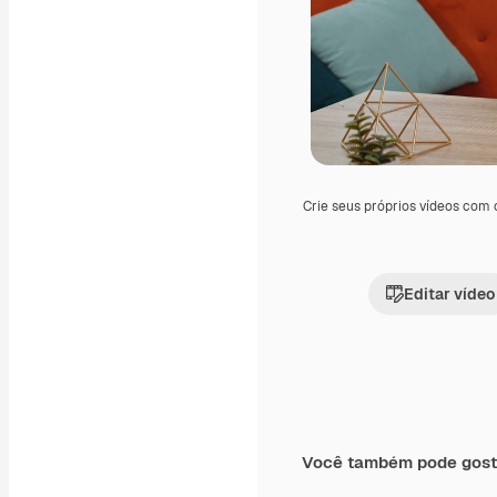
Crie seus próprios vídeos com
Editar vídeo
Você também pode gost
Premium
Premium