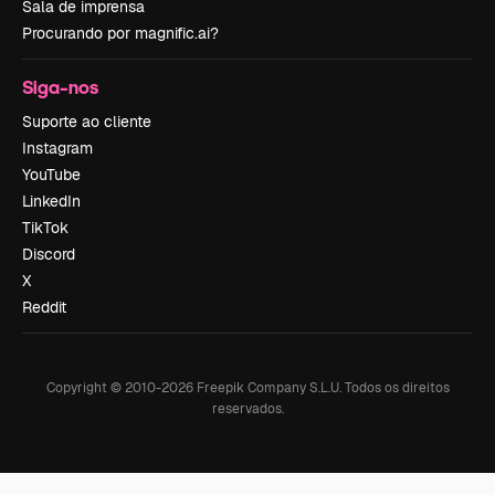
Sala de imprensa
Procurando por magnific.ai?
Siga-nos
Suporte ao cliente
Instagram
YouTube
LinkedIn
TikTok
Discord
X
Reddit
Copyright © 2010-
2026
Freepik Company S.L.U.
Todos os direitos
reservados
.