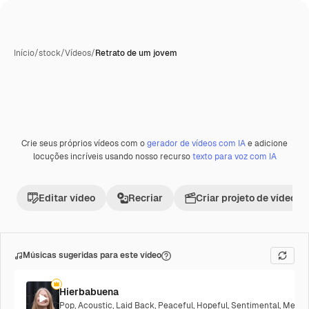
Início
/
stock
/
Vídeos
/
Retrato de um jovem
Crie seus próprios vídeos com o
gerador de vídeos com IA
e adicione
Premium
locuções incríveis usando nosso recurso
texto para voz com IA
Editar vídeo
Recriar
Criar projeto de vídeo
Músicas sugeridas para este vídeo
Hierbabuena
Pop
,
Acoustic
,
Laid Back
,
Peaceful
,
Hopeful
,
Sentimental
,
Melanc