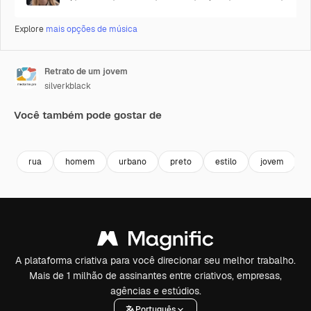
Explore
mais opções de música
Retrato de um jovem
silverkblack
Você também pode gostar de
Premium
Premium
Premium
Premium
rua
homem
urbano
preto
estilo
jovem
A plataforma criativa para você direcionar seu melhor trabalho.
Mais de 1 milhão de assinantes entre criativos, empresas,
agências e estúdios.
Português