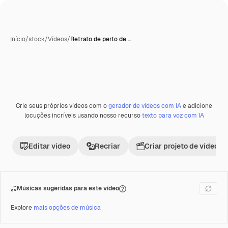
Início
/
stock
/
Vídeos
/
Retrato de perto de …
Crie seus próprios vídeos com o
gerador de vídeos com IA
e adicione
Premium
locuções incríveis usando nosso recurso
texto para voz com IA
Editar vídeo
Recriar
Criar projeto de vídeo
Músicas sugeridas para este vídeo
Explore
mais opções de música