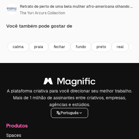
Retrato de perto de uma bela mulher afro-americana olhando focada para a câmera intensa
The Yuri Arcurs Collection
Você também pode gostar de
Premium
Premium
Premium
Premium
calma
praia
fechar
fundo
preto
real
est
A plataforma criativa para você direcionar seu melhor trabalho.
Mais de 1 milhão de assinantes entre criativos, empresas,
agências e estúdios.
Português
Produtos
Spaces