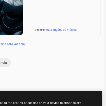
Explore
mais opções de música
texto para voz com
ência
Premium
Premium
Premium
Premium
ree to the storing of cookies on your device to enhance site