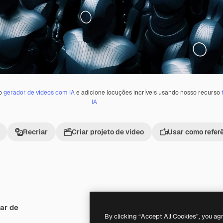
 o
gerador de vídeos com IA
e adicione locuções incríveis usando nosso recurso
IA
Recriar
Criar projeto de vídeo
Usar como refer
ar de
Premium
Premium
By clicking “Accept All Cookies”, you ag