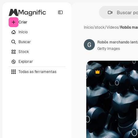
Criar
Início
/
stock
/
Vídeos
/
Robôs mar
Início
Buscar
Getty Images
Stock
Explorar
Todas as ferramentas
Premium