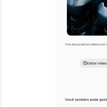
Crie seus próprios vídeos com
Editar vídeo
Você também pode gost
Premium
Premium