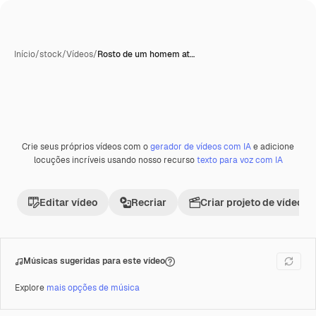
Início
/
stock
/
Vídeos
/
Rosto de um homem at…
Crie seus próprios vídeos com o
gerador de vídeos com IA
e adicione
Premium
locuções incríveis usando nosso recurso
texto para voz com IA
Editar vídeo
Recriar
Criar projeto de vídeo
Músicas sugeridas para este vídeo
Explore
mais opções de música