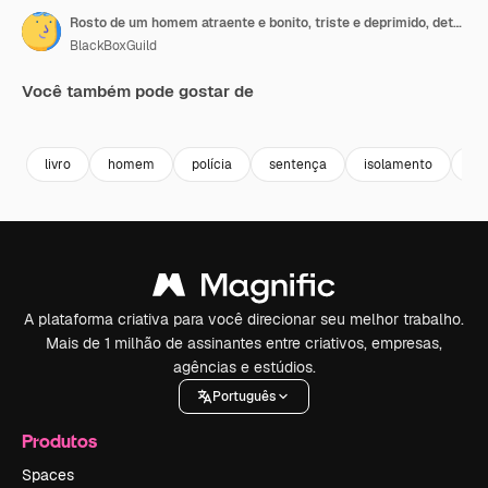
Rosto de um homem atraente e bonito, triste e deprimido, detento em macacão laranja, sentado na cela da prisão
BlackBoxGuild
Você também pode gostar de
Premium
Premium
Premium
Premium
livro
homem
polícia
sentença
isolamento
pr
A plataforma criativa para você direcionar seu melhor trabalho.
Mais de 1 milhão de assinantes entre criativos, empresas,
agências e estúdios.
Português
Produtos
Spaces