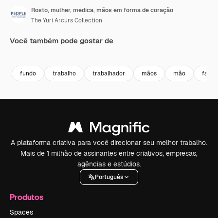
Rosto, mulher, médica, mãos em forma de coração
The Yuri Arcurs Collection
Você também pode gostar de
Premium
Premium
Premium
Premium
fundo
trabalho
trabalhador
mãos
mão
face
A plataforma criativa para você direcionar seu melhor trabalho.
Mais de 1 milhão de assinantes entre criativos, empresas,
agências e estúdios.
Português
Produtos
Spaces