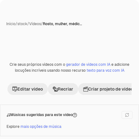
Início
/
stock
/
Vídeos
/
Rosto, mulher, médic…
Crie seus próprios vídeos com o
gerador de vídeos com IA
e adicione
Premium
locuções incríveis usando nosso recurso
texto para voz com IA
Editar vídeo
Recriar
Criar projeto de vídeo
Músicas sugeridas para este vídeo
Explore
mais opções de música