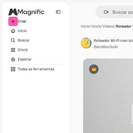
Criar
Início
/
stock
/
Vídeos
/
Roteador 
Início
Buscar
Roteador Wi-Fi com íco
BlackBoxGuild
Stock
Explorar
Todas as ferramentas
Premium