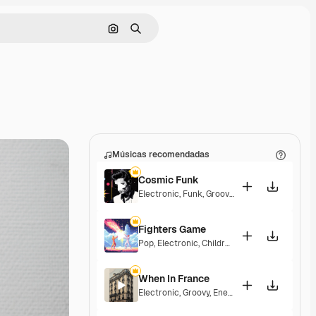
Pesquisar por imagem
Buscar
Músicas recomendadas
Cosmic Funk
Electronic
,
Funk
,
Groovy
,
Energetic
Fighters Game
Pop
,
Electronic
,
Children
,
Synthwave
,
Epic
,
En
When In France
Electronic
,
Groovy
,
Energetic
,
Playful
,
Excitin