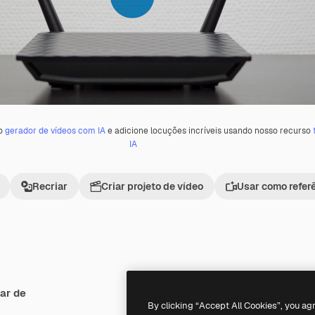
 o
gerador de vídeos com IA
e adicione locuções incríveis usando nosso recurso
IA
Recriar
Criar projeto de vídeo
Usar como refer
ar de
Premium
Premium
Gerado por IA
By clicking “Accept All Cookies”, you ag