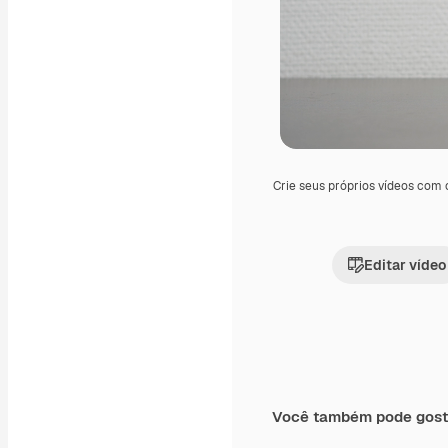
Crie seus próprios vídeos com
Editar vídeo
Você também pode gost
Premium
Premium