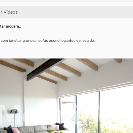
star modern…
Sala de estar moderna com janelas grandes, sofás aconchegantes e mesa de centro de vidro