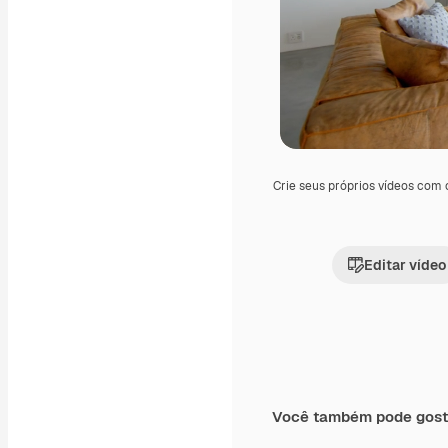
Crie seus próprios vídeos com
Editar vídeo
Você também pode gost
Premium
Premium