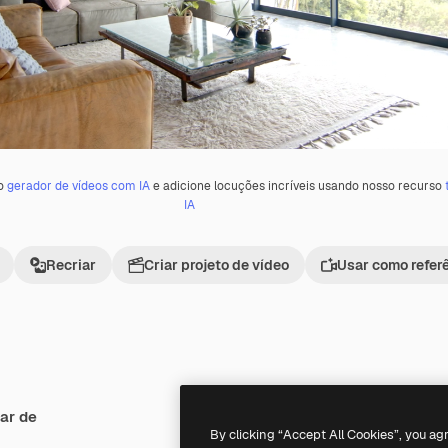
 o
gerador de vídeos com IA
e adicione locuções incríveis usando nosso recurso
IA
Recriar
Criar projeto de vídeo
Usar como refer
ar de
Premium
Premium
Gerado por IA
By clicking “Accept All Cookies”, you ag