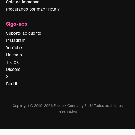
Sala de imprensa
Procurando por magnific.ai?
Siga-nos
Suporte ao cliente
Instagram
YouTube
LinkedIn
TikTok
Discord
X
Reddit
Copyright © 2010-
2026
Freepik Company S.L.U.
Todos os direitos
reservados
.