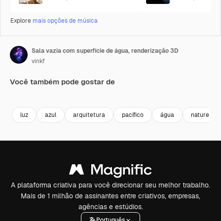
Explore
mais opções de música
Sala vazia com superfície de água, renderização 3D
vinkf
Você também pode gostar de
Premium
Premium
Premium
Premium
luz
azul
arquitetura
pacífico
água
natureza
A plataforma criativa para você direcionar seu melhor trabalho.
Mais de 1 milhão de assinantes entre criativos, empresas,
agências e estúdios.
Português