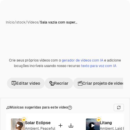
Início
/
stock
/
Vídeos
/
Sala vazia com super…
Crie seus próprios vídeos com o
gerador de vídeos com IA
e adicione
Premium
locuções incríveis usando nosso recurso
texto para voz com IA
Editar vídeo
Recriar
Criar projeto de vídeo
Músicas sugeridas para este vídeo
Solar Eclipse
Litang
Ambient
,
Peaceful
Ambient
,
Laid Bac