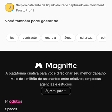
Salpico cativante de líquido dourado capturado em movimento com gotículas cintilantes contra um fundo radiante, exibindo a beleza da dinâmica dos fluidos e do jogo de cores.
ProstoProfi )
Você também pode gostar de
Premium
Premium
Gerado por IA
Premium
Premium
Gerado por 
luz
contraste
energia
água
natureza
estétic
A plataforma criativa para você direcionar seu melhor trabalho.
Mais de 1 milhão de assinantes entre criativos, empresas,
agências e estúdios.
Português
Produtos
Spaces