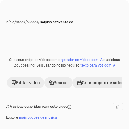
Início
/
stock
/
Vídeos
/
Salpico cativante de…
Gerada com IA
Crie seus próprios vídeos com o
gerador de vídeos com IA
e adicione
Premium
locuções incríveis usando nosso recurso
texto para voz com IA
Editar vídeo
Recriar
Criar projeto de vídeo
Músicas sugeridas para este vídeo
Explore
mais opções de música