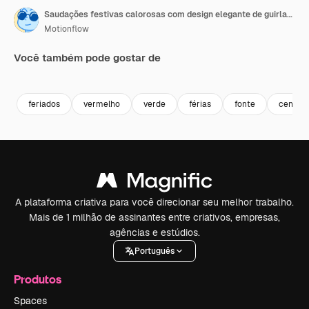
Saudações festivas calorosas com design elegante de guirlanda
Motionflow
Você também pode gostar de
Premium
Premium
Premium
Premium
feriados
vermelho
verde
férias
fonte
centro
A plataforma criativa para você direcionar seu melhor trabalho.
Mais de 1 milhão de assinantes entre criativos, empresas,
agências e estúdios.
Português
Produtos
Spaces