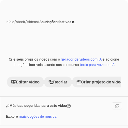
Início
/
stock
/
Vídeos
/
Saudações festivas c…
Crie seus próprios vídeos com o
gerador de vídeos com IA
e adicione
Premium
locuções incríveis usando nosso recurso
texto para voz com IA
Editar vídeo
Recriar
Criar projeto de vídeo
Músicas sugeridas para este vídeo
Explore
mais opções de música