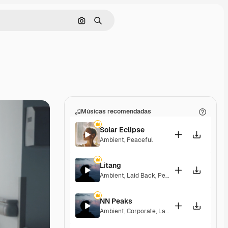
Pesquisar por imagem
Buscar
Músicas recomendadas
Solar Eclipse
Ambient
,
Peaceful
Litang
Ambient
,
Laid Back
,
Peaceful
,
Hopeful
NN Peaks
Ambient
,
Corporate
,
Laid Back
,
Peaceful
,
Hop