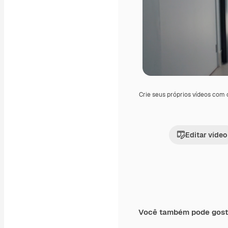
Crie seus próprios vídeos com
Editar vídeo
Você também pode gost
Premium
Premium