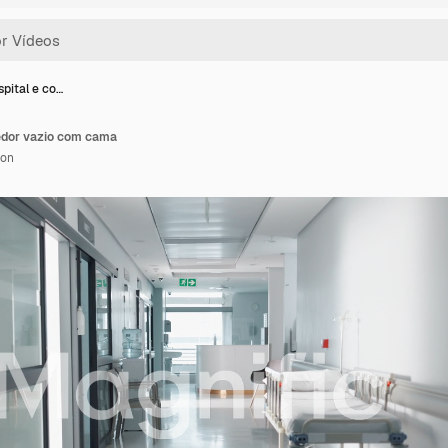
pital e co…
redor vazio com cama
ion