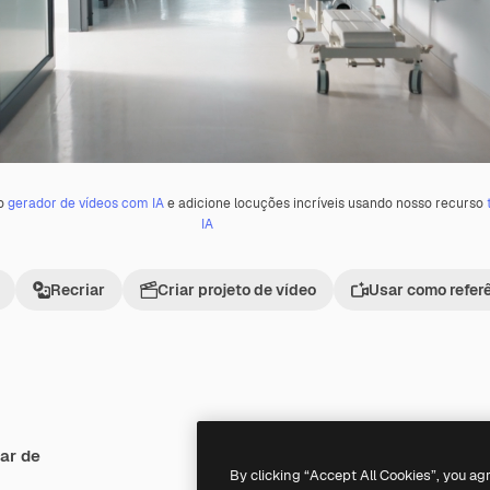
 o
gerador de vídeos com IA
e adicione locuções incríveis usando nosso recurso
IA
Recriar
Criar projeto de vídeo
Usar como refer
ar de
Premium
Premium
By clicking “Accept All Cookies”, you ag