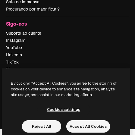
Sala de imprensa
Procurando por magnific.ai?
Siga-nos
Suporte ao cliente
Instagram
YouTube
LinkedIn
TikTok
Discord
X
By clicking “Accept All Cookies”, you agree to the storing of
Reddit
cookies on your device to enhance site navigation, analyze
site usage, and assist in our marketing efforts.
Copyright © 2010-
2026
Freepik Company S.L.U.
Todos os direitos
Cookies settings
reservados
.
Reject All
Accept All Cookies