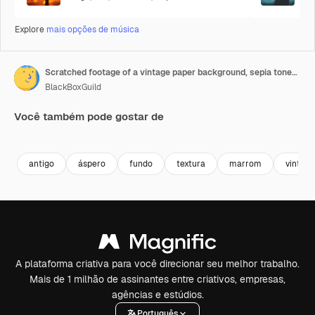
Explore
mais opções de música
Scratched footage of a vintage paper background, sepia toned, flickering brown paper for vintage themes
BlackBoxGuild
Você também pode gostar de
Premium
Premium
Gerado por IA
Premium
Premium
Gerado por 
antigo
áspero
fundo
textura
marrom
vintage
A plataforma criativa para você direcionar seu melhor trabalho.
Mais de 1 milhão de assinantes entre criativos, empresas,
agências e estúdios.
Português