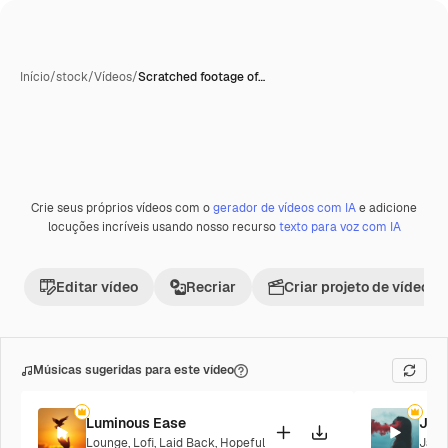
Início
/
stock
/
Vídeos
/
Scratched footage of…
Crie seus próprios vídeos com o
gerador de vídeos com IA
e adicione
Premium
locuções incríveis usando nosso recurso
texto para voz com IA
Editar vídeo
Recriar
Criar projeto de vídeo
Músicas sugeridas para este vídeo
Luminous Ease
Jaz
Lounge
,
Lofi
,
Laid Back
,
Hopeful
Jazz