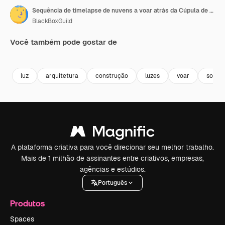
Sequência de timelapse de nuvens a voar atrás da Cúpula de São.
BlackBoxGuild
Você também pode gostar de
Premium
Premium
Premium
Premium
luz
arquitetura
construção
luzes
voar
sol
A plataforma criativa para você direcionar seu melhor trabalho.
Mais de 1 milhão de assinantes entre criativos, empresas,
agências e estúdios.
Português
Produtos
Spaces