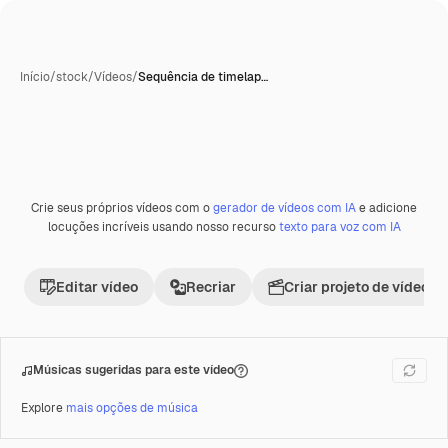
Início
/
stock
/
Vídeos
/
Sequência de timelap…
Crie seus próprios vídeos com o
gerador de vídeos com IA
e adicione
Premium
locuções incríveis usando nosso recurso
texto para voz com IA
Editar vídeo
Recriar
Criar projeto de vídeo
Músicas sugeridas para este vídeo
Explore
mais opções de música