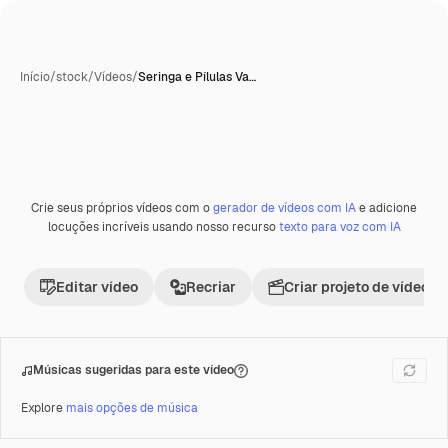
Início
/
stock
/
Vídeos
/
Seringa e Pílulas Va…
Crie seus próprios vídeos com o
gerador de vídeos com IA
e adicione
Premium
locuções incríveis usando nosso recurso
texto para voz com IA
Editar vídeo
Recriar
Criar projeto de vídeo
Músicas sugeridas para este vídeo
Explore
mais opções de música