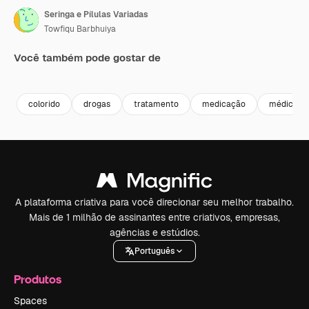
Seringa e Pílulas Variadas
Towfiqu Barbhuiya
Você também pode gostar de
Premium
Premium
Premium
Premium
colorido
drogas
tratamento
medicação
médico
A plataforma criativa para você direcionar seu melhor trabalho.
Mais de 1 milhão de assinantes entre criativos, empresas,
agências e estúdios.
Português
Produtos
Spaces