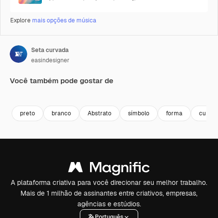
Explore
mais opções de música
Seta curvada
easindesigner
Você também pode gostar de
Premium
Premium
Premium
Premium
preto
branco
Abstrato
símbolo
forma
curva
A plataforma criativa para você direcionar seu melhor trabalho.
Mais de 1 milhão de assinantes entre criativos, empresas,
agências e estúdios.
Português