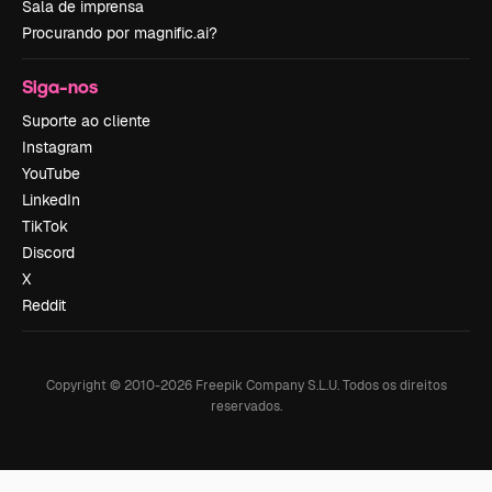
Sala de imprensa
Procurando por magnific.ai?
Siga-nos
Suporte ao cliente
Instagram
YouTube
LinkedIn
TikTok
Discord
X
Reddit
Copyright © 2010-
2026
Freepik Company S.L.U.
Todos os direitos
reservados
.