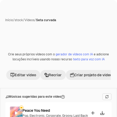
Início
/
stock
/
Vídeos
/
Seta curvada
Crie seus próprios vídeos com o
gerador de vídeos com IA
e adicione
Premium
locuções incríveis usando nosso recurso
texto para voz com IA
Editar vídeo
Recriar
Criar projeto de vídeo
Músicas sugeridas para este vídeo
Peace You Need
Pop
,
Electronic
,
Corporate
,
Groovy
,
Laid Back