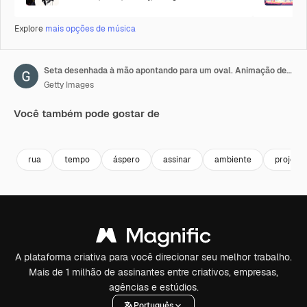
Explore
mais opções de música
Seta desenhada à mão apontando para um oval. Animação de quadro branco com seta para cima. Motion graphics 4K.
Getty Images
Você também pode gostar de
Premium
Premium
Premium
Premium
rua
tempo
áspero
assinar
ambiente
projeto
A plataforma criativa para você direcionar seu melhor trabalho.
Mais de 1 milhão de assinantes entre criativos, empresas,
agências e estúdios.
Português