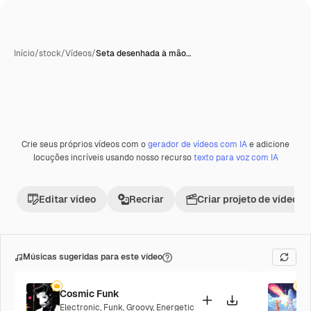
Início
/
stock
/
Vídeos
/
Seta desenhada à mão…
Crie seus próprios vídeos com o
gerador de vídeos com IA
e adicione
Premium
locuções incríveis usando nosso recurso
texto para voz com IA
Editar vídeo
Recriar
Criar projeto de vídeo
Músicas sugeridas para este vídeo
Cosmic Funk
F
Electronic
,
Funk
,
Groovy
,
Energetic
P