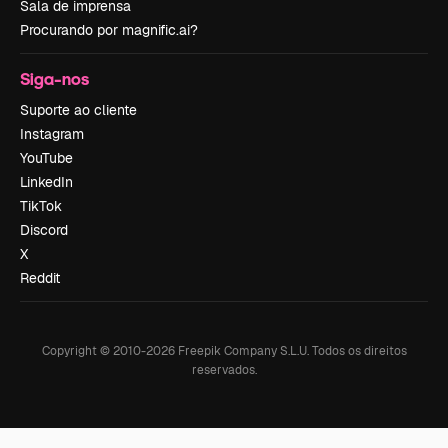
Sala de imprensa
Procurando por magnific.ai?
Siga-nos
Suporte ao cliente
Instagram
YouTube
LinkedIn
TikTok
Discord
X
Reddit
Copyright © 2010-
2026
Freepik Company S.L.U.
Todos os direitos
reservados
.