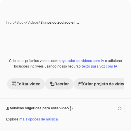
Início
/
stock
/
Vídeos
/
Signos do zodíaco em…
Crie seus próprios vídeos com o
gerador de vídeos com IA
e adicione
Premium
locuções incríveis usando nosso recurso
texto para voz com IA
Editar vídeo
Recriar
Criar projeto de vídeo
Músicas sugeridas para este vídeo
Explore
mais opções de música