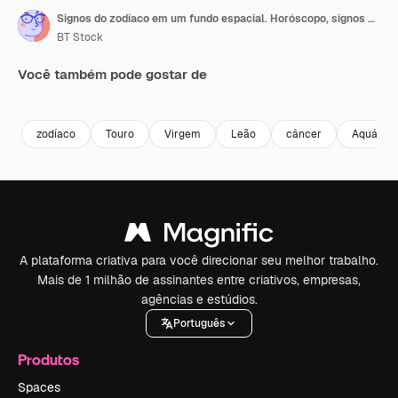
Signos do zodíaco em um fundo espacial. Horóscopo, signos astrológicos do sol em uma roda roxa
BT Stock
Você também pode gostar de
Premium
Premium
Premium
Premium
zodíaco
Touro
Virgem
Leão
câncer
Aquário
A plataforma criativa para você direcionar seu melhor trabalho.
Mais de 1 milhão de assinantes entre criativos, empresas,
agências e estúdios.
Português
Produtos
Spaces