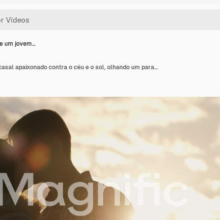
de um jovem…
Silhueta de um jovem casal apaixonado contra o céu e o sol, olhando um para o outro.