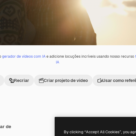
 o
gerador de vídeos com IA
e adicione locuções incríveis usando nosso recurso
IA
Recriar
Criar projeto de vídeo
Usar como refer
ar de
By clicking “Accept All Cookies”, you ag