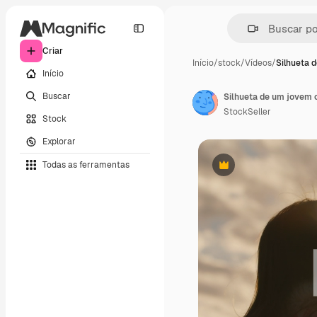
Criar
Início
/
stock
/
Vídeos
/
Silhueta 
Início
Buscar
StockSeller
Stock
Explorar
Todas as ferramentas
Premium