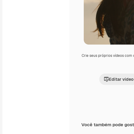
Crie seus próprios vídeos com
Editar vídeo
Você também pode gost
Premium
Premium