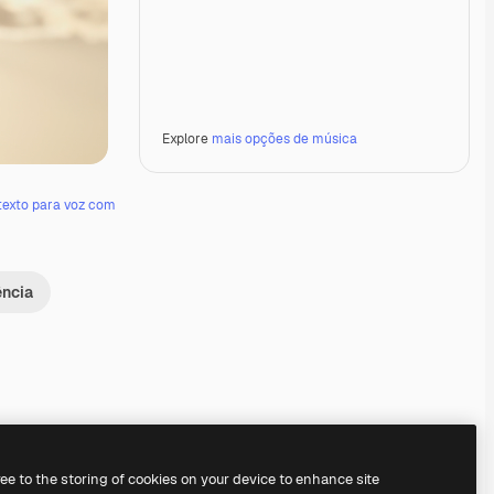
Explore
mais opções de música
texto para voz com
ência
Premium
Premium
Premium
Premium
Gerado por IA
ree to the storing of cookies on your device to enhance site