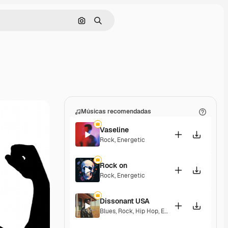
Pesquisar por imagem
Buscar
Músicas recomendadas
Vaseline
Rock
,
Energetic
Rock on
Rock
,
Energetic
Dissonant USA
Blues
,
Rock
,
Hip Hop
,
Epic
,
Energetic
,
Excitin