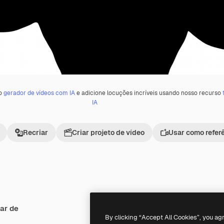
 o
gerador de vídeos com IA
e adicione locuções incríveis usando nosso recurso
IA
Recriar
Criar projeto de vídeo
Usar como refer
ar de
Premium
Premium
By clicking “Accept All Cookies”, you ag