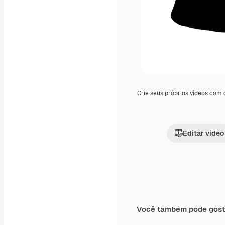
Crie seus próprios vídeos com
Editar vídeo
Você também pode gost
Premium
Premium