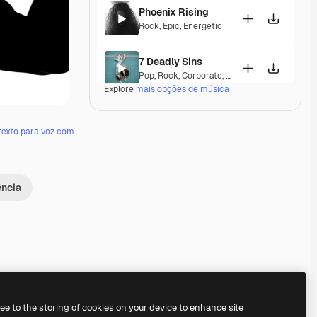
Phoenix Rising
Rock
,
Epic
,
Energetic
7 Deadly Sins
Pop
,
Rock
,
Corporate
,
Happy
,
Energetic
,
Excit
Explore
mais opções de música
Vicious Reign
Rock
,
Energetic
texto para voz com
Defeated Clown
Rock
,
Corporate
,
Cinematic
,
Happy
,
Energeti
ência
Live Fast, Die Loud
Rock
,
Epic
,
Energetic
Drive Alive
Rock
,
Energetic
,
Upbeat
Premium
Premium
Premium
Premium
ree to the storing of cookies on your device to enhance site