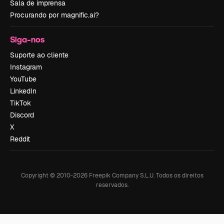
Sala de imprensa
Procurando por magnific.ai?
Siga-nos
Suporte ao cliente
Instagram
YouTube
LinkedIn
TikTok
Discord
X
Reddit
Copyright © 2010-
2026
Freepik Company S.L.U.
Todos os direitos
reservados
.