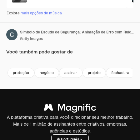
Explore
mais opções de música
Símbolo de Escudo de Segurança: Animação de Erro com Ruído de Pixel Digital
Getty Images
Você também pode gostar de
Premium
Premium
Gerado por IA
Premium
Premium
proteção
negócio
assinar
projeto
fechadura
A plataforma criativa para você direcionar seu melhor trabalho.
Mais de 1 milhão de assinantes entre criativos, empresas,
agências e estúdios.
Português