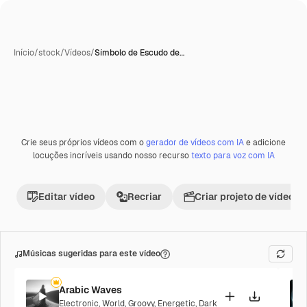
Início
/
stock
/
Vídeos
/
Símbolo de Escudo de…
Crie seus próprios vídeos com o
gerador de vídeos com IA
e adicione
Premium
locuções incríveis usando nosso recurso
texto para voz com IA
Editar vídeo
Recriar
Criar projeto de vídeo
Músicas sugeridas para este vídeo
Arabic Waves
Electronic
,
World
,
Groovy
,
Energetic
,
Dark