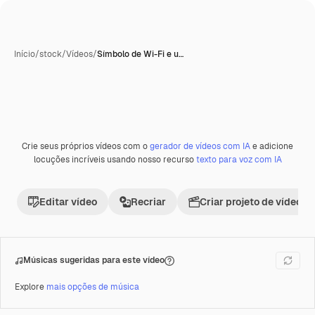
Início
/
stock
/
Vídeos
/
Símbolo de Wi-Fi e u…
Gerada com IA
Crie seus próprios vídeos com o
gerador de vídeos com IA
e adicione
Premium
locuções incríveis usando nosso recurso
texto para voz com IA
Editar vídeo
Recriar
Criar projeto de vídeo
Músicas sugeridas para este vídeo
Explore
mais opções de música