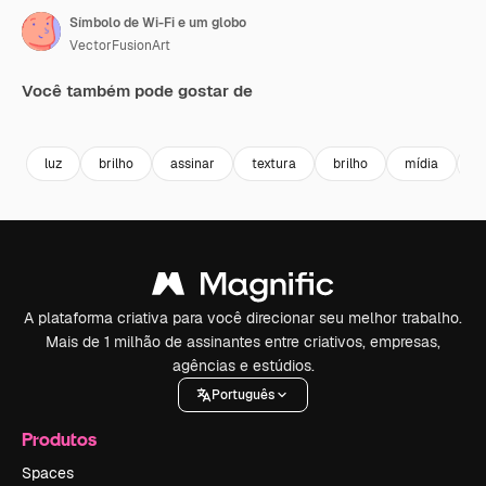
Símbolo de Wi-Fi e um globo
VectorFusionArt
Você também pode gostar de
Premium
Premium
Gerado por IA
Premium
Premium
Gerado por 
luz
brilho
assinar
textura
brilho
mídia
t
A plataforma criativa para você direcionar seu melhor trabalho.
Mais de 1 milhão de assinantes entre criativos, empresas,
agências e estúdios.
Português
Produtos
Spaces