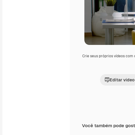
Crie seus próprios vídeos com
Editar vídeo
Você também pode gost
Premium
Premium