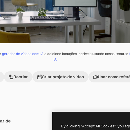
 o
gerador de vídeos com IA
e adicione locuções incríveis usando nosso recurso
IA
Recriar
Criar projeto de vídeo
Usar como refer
ar de
Premium
Premium
By clicking “Accept All Cookies”, you ag