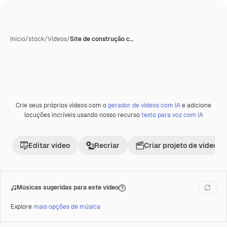
Início
/
stock
/
Vídeos
/
Site de construção c…
Crie seus próprios vídeos com o
gerador de vídeos com IA
e adicione
Premium
locuções incríveis usando nosso recurso
texto para voz com IA
Editar vídeo
Recriar
Criar projeto de vídeo
Músicas sugeridas para este vídeo
Explore
mais opções de música