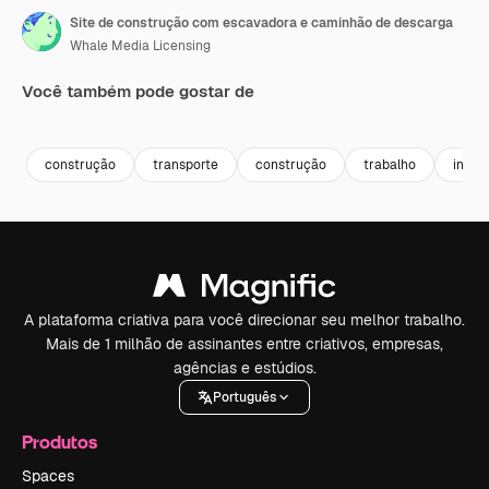
Site de construção com escavadora e caminhão de descarga
Whale Media Licensing
Você também pode gostar de
Premium
Premium
Premium
Premium
construção
transporte
construção
trabalho
indust
A plataforma criativa para você direcionar seu melhor trabalho.
Mais de 1 milhão de assinantes entre criativos, empresas,
agências e estúdios.
Português
Produtos
Spaces