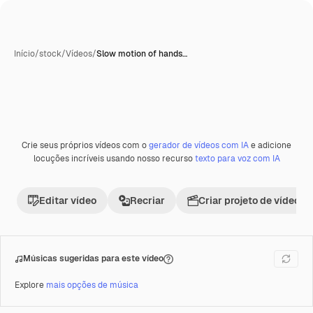
Início
/
stock
/
Vídeos
/
Slow motion of hands…
Crie seus próprios vídeos com o
gerador de vídeos com IA
e adicione
Premium
locuções incríveis usando nosso recurso
texto para voz com IA
Editar vídeo
Recriar
Criar projeto de vídeo
Músicas sugeridas para este vídeo
Explore
mais opções de música