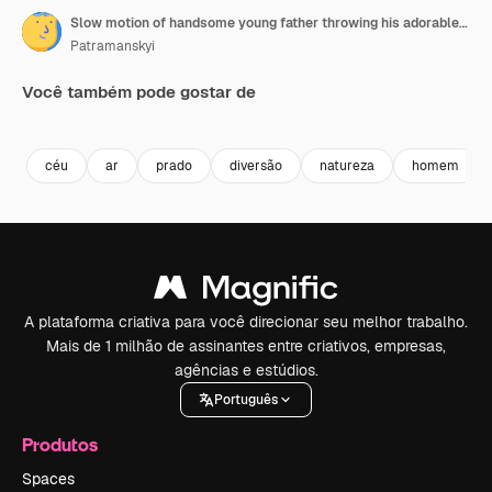
Slow motion of handsome young father throwing his adorable daughter in the air. Active life. Beautiful green field
Patramanskyi
Você também pode gostar de
Premium
Premium
Premium
Premium
céu
ar
prado
diversão
natureza
homem
A plataforma criativa para você direcionar seu melhor trabalho.
Mais de 1 milhão de assinantes entre criativos, empresas,
agências e estúdios.
Português
Produtos
Spaces