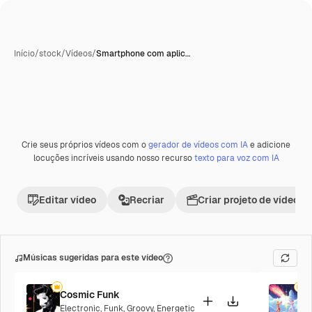
Início
/
stock
/
Vídeos
/
Smartphone com aplic…
Crie seus próprios vídeos com o
gerador de vídeos com IA
e adicione
Premium
locuções incríveis usando nosso recurso
texto para voz com IA
Editar vídeo
Recriar
Criar projeto de vídeo
Músicas sugeridas para este vídeo
Cosmic Funk
F
Electronic
,
Funk
,
Groovy
,
Energetic
P