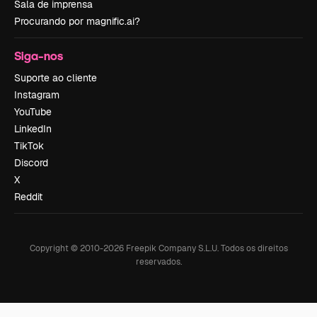
Sala de imprensa
Procurando por magnific.ai?
Siga-nos
Suporte ao cliente
Instagram
YouTube
LinkedIn
TikTok
Discord
X
Reddit
Copyright © 2010-
2026
Freepik Company S.L.U.
Todos os direitos
reservados
.