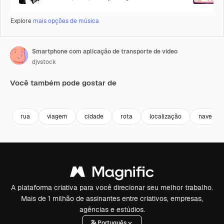
Explore
mais opções de música
Smartphone com aplicação de transporte de vídeo
djvstock
Você também pode gostar de
Premium
Premium
Premium
Premium
rua
viagem
cidade
rota
localização
navegaç
A plataforma criativa para você direcionar seu melhor trabalho.
Mais de 1 milhão de assinantes entre criativos, empresas,
agências e estúdios.
Português