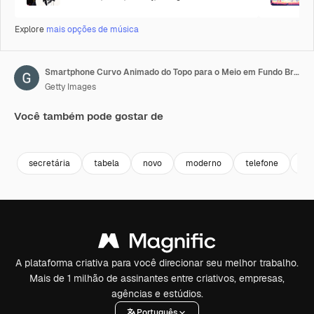
Explore
mais opções de música
Smartphone Curvo Animado do Topo para o Meio em Fundo Branco com Canal Luma Incluído 4K.
Getty Images
Você também pode gostar de
Premium
Premium
Premium
Premium
secretária
tabela
novo
moderno
telefone
láp
A plataforma criativa para você direcionar seu melhor trabalho.
Mais de 1 milhão de assinantes entre criativos, empresas,
agências e estúdios.
Português