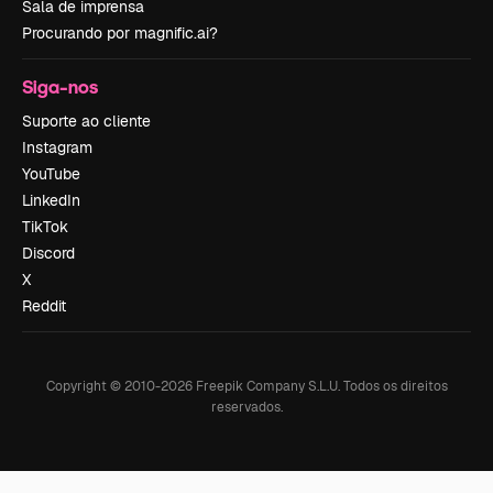
Sala de imprensa
Procurando por magnific.ai?
Siga-nos
Suporte ao cliente
Instagram
YouTube
LinkedIn
TikTok
Discord
X
Reddit
Copyright © 2010-
2026
Freepik Company S.L.U.
Todos os direitos
reservados
.