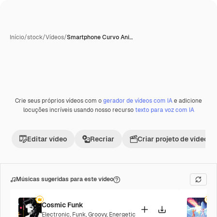
Início
/
stock
/
Vídeos
/
Smartphone Curvo Ani…
Crie seus próprios vídeos com o
gerador de vídeos com IA
e adicione
Premium
locuções incríveis usando nosso recurso
texto para voz com IA
Editar vídeo
Recriar
Criar projeto de vídeo
Músicas sugeridas para este vídeo
Cosmic Funk
F
Electronic
,
Funk
,
Groovy
,
Energetic
P