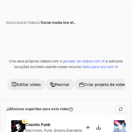
Início
/
stock
/
Vídeos
/
Social media line sh…
Crie seus próprios vídeos com o
gerador de vídeos com IA
e adicione
Premium
locuções incríveis usando nosso recurso
texto para voz com IA
Editar vídeo
Recriar
Criar projeto de vídeo
Músicas sugeridas para este vídeo
Cosmic Funk
F
Electronic
,
Funk
,
Groovy
,
Energetic
P