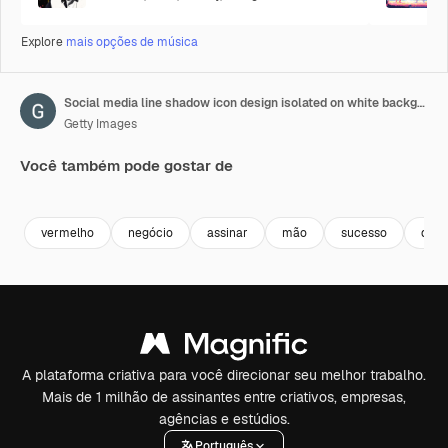
Explore
mais opções de música
Social media line shadow icon design isolated on white background. Outline web icon. Motion graphics.
Getty Images
Você também pode gostar de
Premium
Premium
Premium
Premium
vermelho
negócio
assinar
mão
sucesso
dese
A plataforma criativa para você direcionar seu melhor trabalho.
Mais de 1 milhão de assinantes entre criativos, empresas,
agências e estúdios.
Português