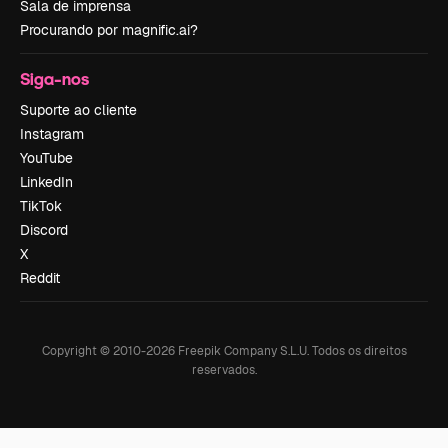
Sala de imprensa
Procurando por magnific.ai?
Siga-nos
Suporte ao cliente
Instagram
YouTube
LinkedIn
TikTok
Discord
X
Reddit
Copyright © 2010-
2026
Freepik Company S.L.U.
Todos os direitos
reservados
.