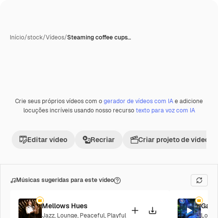
Início
/
stock
/
Vídeos
/
Steaming coffee cups…
Gerada com IA
Crie seus próprios vídeos com o
gerador de vídeos com IA
e adicione
Premium
locuções incríveis usando nosso recurso
texto para voz com IA
Editar vídeo
Recriar
Criar projeto de vídeo
Músicas sugeridas para este vídeo
Mellows Hues
Galac
Jazz
,
Lounge
,
Peaceful
,
Playful
Loung