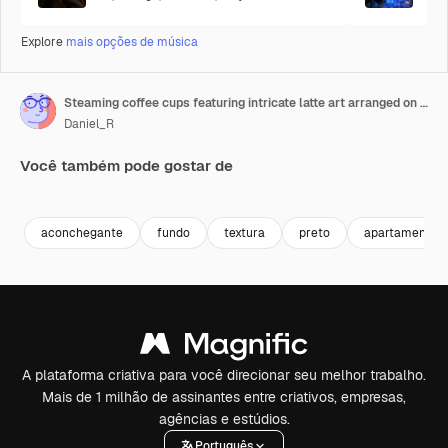
Explore
mais opções de música
Steaming coffee cups featuring intricate latte art arranged on dark starry background, showcasing barista craftsmanship and artistic beverage presentation
Daniel_R
Você também pode gostar de
Premium
Premium
Gerado por IA
Premium
Premium
Gerado por 
aconchegante
fundo
textura
preto
apartamento
A plataforma criativa para você direcionar seu melhor trabalho.
Mais de 1 milhão de assinantes entre criativos, empresas,
agências e estúdios.
Português