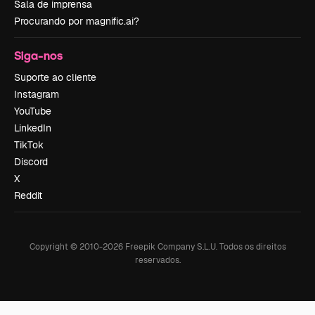
Sala de imprensa
Procurando por magnific.ai?
Siga-nos
Suporte ao cliente
Instagram
YouTube
LinkedIn
TikTok
Discord
X
Reddit
Copyright © 2010-
2026
Freepik Company S.L.U.
Todos os direitos
reservados
.