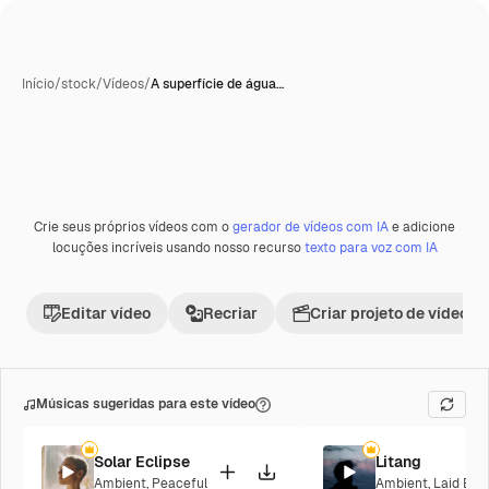
Início
/
stock
/
Vídeos
/
A superfície de água…
Crie seus próprios vídeos com o
gerador de vídeos com IA
e adicione
Premium
locuções incríveis usando nosso recurso
texto para voz com IA
Editar vídeo
Recriar
Criar projeto de vídeo
Músicas sugeridas para este vídeo
Solar Eclipse
Litang
Ambient
,
Peaceful
Ambient
,
Laid Bac