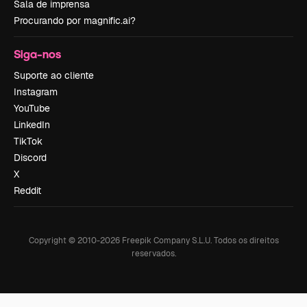
Sala de imprensa
Procurando por magnific.ai?
Siga-nos
Suporte ao cliente
Instagram
YouTube
LinkedIn
TikTok
Discord
X
Reddit
Copyright © 2010-
2026
Freepik Company S.L.U.
Todos os direitos
reservados
.