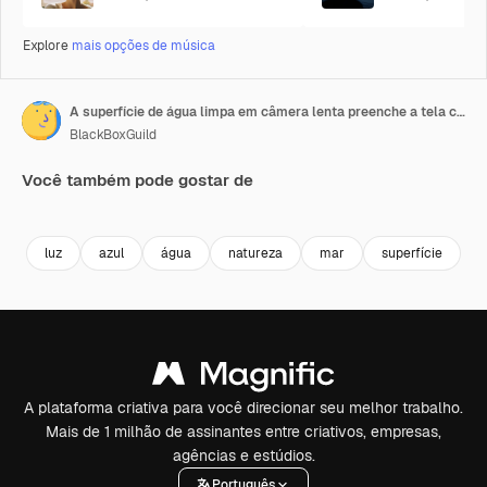
Explore
mais opções de música
A superfície de água limpa em câmera lenta preenche a tela com água espirrando, gotas de água e uma superfície líquida ondulante com uma bolha de ar.
BlackBoxGuild
Você também pode gostar de
Premium
Premium
Premium
Premium
luz
azul
água
natureza
mar
superfície
c
A plataforma criativa para você direcionar seu melhor trabalho.
Mais de 1 milhão de assinantes entre criativos, empresas,
agências e estúdios.
Português