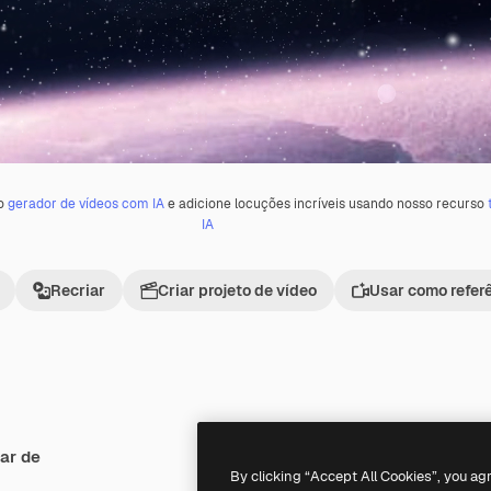
 o
gerador de vídeos com IA
e adicione locuções incríveis usando nosso recurso
IA
Recriar
Criar projeto de vídeo
Usar como refer
ar de
Premium
Premium
Gerado por IA
By clicking “Accept All Cookies”, you ag