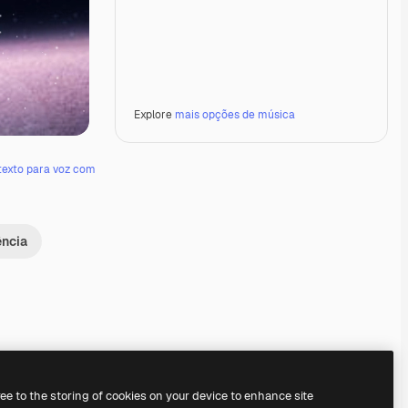
Explore
mais opções de música
texto para voz com
ência
Premium
Premium
Premium
Premium
ree to the storing of cookies on your device to enhance site