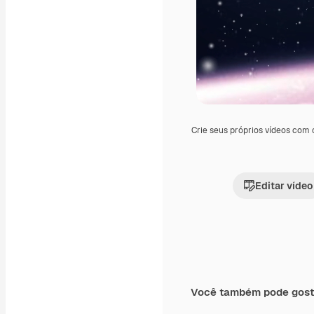
Crie seus próprios vídeos com
Editar vídeo
Você também pode gost
Premium
Premium