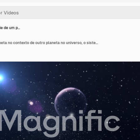
cie de um p…
A superfície de um planeta no contexto de outro planeta no universo, o sistema solar