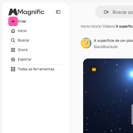
Criar
Início
/
stock
/
Vídeos
/
A superfí
Início
Buscar
BlackBoxGuild
Stock
Explorar
Todas as ferramentas
Premium