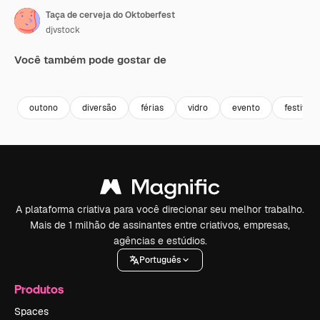
Taça de cerveja do Oktoberfest
djvstock
Você também pode gostar de
Premium
Premium
Premium
Premium
outono
diversão
férias
vidro
evento
festival
A plataforma criativa para você direcionar seu melhor trabalho.
Mais de 1 milhão de assinantes entre criativos, empresas,
agências e estúdios.
Português
Produtos
Spaces