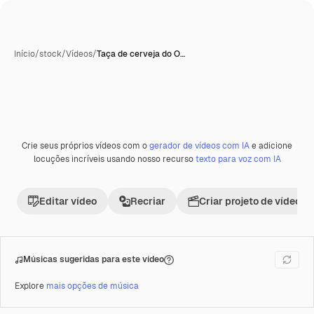
Início
/
stock
/
Vídeos
/
Taça de cerveja do O…
Crie seus próprios vídeos com o
gerador de vídeos com IA
e adicione
Premium
locuções incríveis usando nosso recurso
texto para voz com IA
Editar vídeo
Recriar
Criar projeto de vídeo
Músicas sugeridas para este vídeo
Explore
mais opções de música