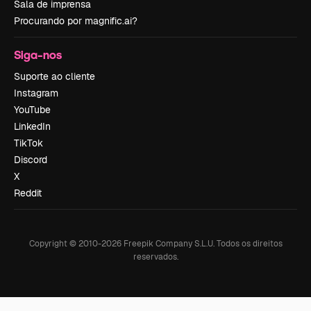
Sala de imprensa
Procurando por magnific.ai?
Siga-nos
Suporte ao cliente
Instagram
YouTube
LinkedIn
TikTok
Discord
X
Reddit
Copyright © 2010-
2026
Freepik Company S.L.U.
Todos os direitos
reservados
.