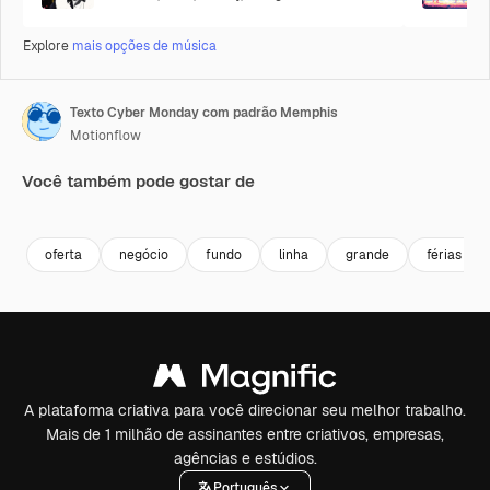
Explore
mais opções de música
Texto Cyber Monday com padrão Memphis
Motionflow
Você também pode gostar de
Premium
Premium
Premium
Premium
oferta
negócio
fundo
linha
grande
férias
A plataforma criativa para você direcionar seu melhor trabalho.
Mais de 1 milhão de assinantes entre criativos, empresas,
agências e estúdios.
Português