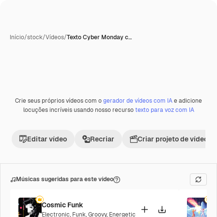
Início
/
stock
/
Vídeos
/
Texto Cyber Monday c…
Crie seus próprios vídeos com o
gerador de vídeos com IA
e adicione
Premium
locuções incríveis usando nosso recurso
texto para voz com IA
Editar vídeo
Recriar
Criar projeto de vídeo
Músicas sugeridas para este vídeo
Cosmic Funk
F
Electronic
,
Funk
,
Groovy
,
Energetic
P