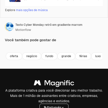
Explore
mais opções de música
Texto Cyber Monday retrô em gradiente marrom
Motionflow
Você também pode gostar de
Premium
Premium
Premium
Premium
oferta
negócio
fundo
grande
férias
luxo
A plataforma criativa para você direcionar seu melhor trabalho.
Mais de 1 milhão de assinantes entre criativos, empresas,
agências e estúdios.
Português