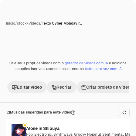
Início
/
stock
/
Vídeos
/
Texto Cyber Monday r…
Crie seus próprios vídeos com o
gerador de vídeos com IA
e adicione
Premium
locuções incríveis usando nosso recurso
texto para voz com IA
Editar vídeo
Recriar
Criar projeto de vídeo
Músicas sugeridas para este vídeo
Alone in Shibuya
Pop
,
Electronic
,
Synthwave
,
Groovy
,
Hopeful
,
Sentimental
,
Melan