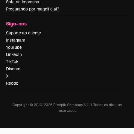
Sala de imprensa
Procurando por magnific.ai?
Siga-nos
Suporte ao cliente
Instagram
YouTube
LinkedIn
TikTok
Discord
X
Reddit
Copyright © 2010-
2026
Freepik Company S.L.U.
Todos os direitos
reservados
.